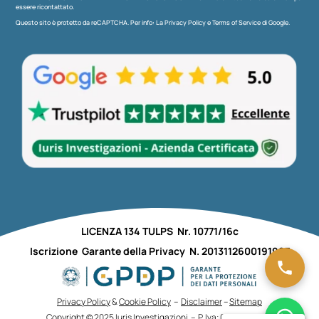
essere ricontattato.
Questo sito è protetto da reCAPTCHA. Per info: La
Privacy Policy
e
Terms of Service
di Google.
LICENZA 134 TULPS Nr. 10771/16c
Iscrizione Garante della Privacy N. 2013112600191987
Privacy Policy
&
Cookie Policy
–
Disclaimer
–
Sitemap
Copyright © 2025 Iuris Investigazioni – P. Iva: 02348700697